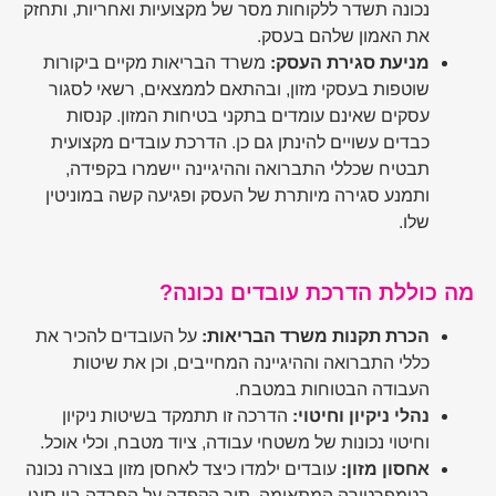
נכונה תשדר ללקוחות מסר של מקצועיות ואחריות, ותחזק
את האמון שלהם בעסק.
מניעת סגירת העסק:
משרד הבריאות מקיים ביקורות
שוטפות בעסקי מזון, ובהתאם לממצאים, רשאי לסגור
עסקים שאינם עומדים בתקני בטיחות המזון. קנסות
כבדים עשויים להינתן גם כן. הדרכת עובדים מקצועית
תבטיח שכללי התברואה וההיגיינה יישמרו בקפידה,
ותמנע סגירה מיותרת של העסק ופגיעה קשה במוניטין
שלו.
מה כוללת הדרכת עובדים נכונה?
הכרת תקנות משרד הבריאות:
על העובדים להכיר את
כללי התברואה וההיגיינה המחייבים, וכן את שיטות
העבודה הבטוחות במטבח.
נהלי ניקיון וחיטוי:
הדרכה זו תתמקד בשיטות ניקיון
וחיטוי נכונות של משטחי עבודה, ציוד מטבח, וכלי אוכל.
אחסון מזון:
עובדים ילמדו כיצד לאחסן מזון בצורה נכונה
בטמפרטורה המתאימה, תוך הקפדה על הפרדה בין סוגי