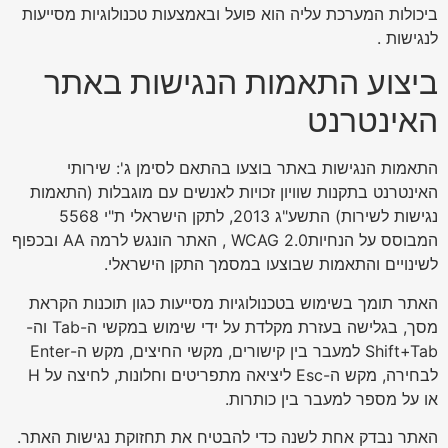
ביכולות המערכת עליה הוא פועל ובאמצעות טכנולוגיות מסייעות
לנגישות .
ביצוע התאמות הנגישות באתר
האינטרנט
התאמות הנגישות באתר בוצעו בהתאם לסימן ג': שירותי
האינטרנט בתקנות שוויון זכויות לאנשים עם מוגבלות (התאמות
נגישות לשירות) התשע"ג 2013, לתקן הישראלי ת"י 5568
המבוסס על הנחיותWCAG 2.0 , האתר הונגש לרמה AA ובכפוף
לשינויים והתאמות שבוצעו במסמך התקן הישראלי.
האתר תומך בשימוש בטכנולוגיות מסייעות כגון תוכנות הקראת
מסך, בגלישה בעזרת מקלדת על ידי שימוש במקשי ה-Tab וה-
Shift+Tab למעבר בין קישורים, מקשי החיצים, מקש ה-Enter
לבחירה, מקש ה-Esc ליציאה מתפריטים וחלונות, לחיצה על H
או על מספר למעבר בין כותרות.
האתר נבדק אחת לשנה כדי להבטיח את תחזוקת נגישות האתר.