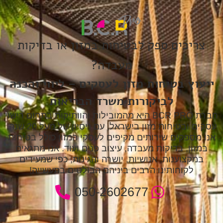
צריכים ספק לבטיחות במזון או בדיקות
מעבדה?
ייעוץ בטיחות מזון לעסקים – ליווי והכנה
לביקורות משרד הבריאות
חברת BCR PRO היא מהמובילות והוותיקות בתחום רישוי
עסקים ובטיחות מזון בישראל, עם ניסיון של מעל 20 שנה.
אנו מספקים שירותים מקיפים לעסקי המזון כולל בטיחות
במזון, בדיקות מעבדה, עיצוב פנים ועוד. אנו מתגאים
במקצוענות, אנושיות, יושרה והגינות, כפי שמעידים
לקוחותינו הרבים ביניהם הבולטים בתעשייה!
050-2602677