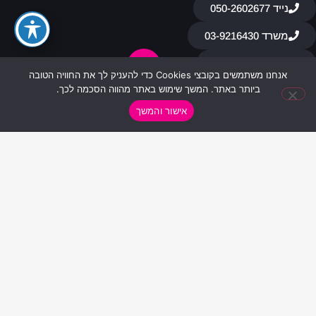
נייד 050-2602677
משרד 03-9216430​
office@bcr.co.il
אנחנו משתמשים בקובצי Cookies כדי להעניק לך את החוויה הטובה
ביותר באתר. המשך שימוש באתר מהווה הסכמה לכך.
שוהם 11 פתח תקווה
אישור והמשך
מידע שימושי
מי אנחנו
צור קשר
ספקים מומלצים
תקנון אתר
הצהרת נגישות