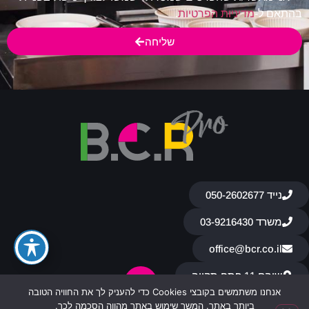
בהתאם ל-
מדיניות הפרטיות
.
שליחה
נייד 050-2602677
משרד 03-9216430​
office@bcr.co.il
שוהם 11 פתח תקווה
אנחנו משתמשים בקובצי Cookies כדי להעניק לך את החוויה הטובה
ביותר באתר. המשך שימוש באתר מהווה הסכמה לכך.